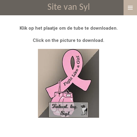
Site van Syl
Ga
direct
naar
Klik op het plaatje om de tube te downloaden.
de
hoofdinhoud
Click on the picture to download.