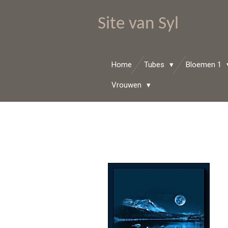
Ga
Site van Syl
direct
naar
de
hoofdinhoud
Home
Tubes
Bloemen 1
Vrouwen