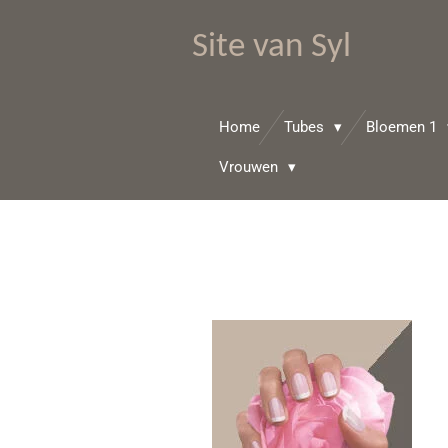
Ga
Site van Syl
direct
naar
de
hoofdinhoud
Home
Tubes
Bloemen 1
Vrouwen