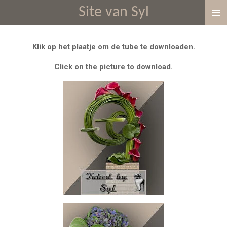
Site van Syl
Ga
direct
naar
Klik op het plaatje om de tube te downloaden.
de
hoofdinhoud
Click on the picture to download.