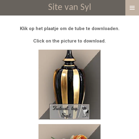
Site van Syl
Ga
direct
naar
Klik op het plaatje om de tube te downloaden.
de
hoofdinhoud
Click on the picture to download.