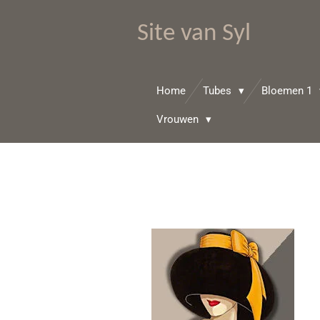
Ga
Site van Syl
direct
naar
de
hoofdinhoud
Home
Tubes
Bloemen 1
Vrouwen