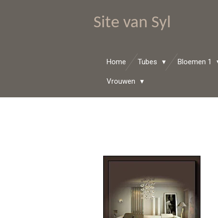
Ga
Site van Syl
direct
naar
de
hoofdinhoud
Home
Tubes
Bloemen 1
Vrouwen