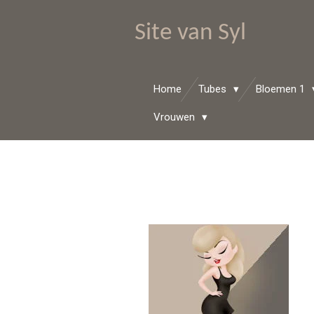
Ga
Site van Syl
direct
naar
de
hoofdinhoud
Home
Tubes
Bloemen 1
Vrouwen